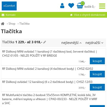
0
košík 0,-
Kontakt
Více o chytré domácnosti
›
Shop
›
Tlačítka
Tlačítka
Tlačítka
1 229,- až 3 018,-
nejlevnější
nejdražší
RF Dálkový MINI ovládač 1 kanálový (1 tlačítkový bod, červené tlačítko) |
CHSZ-01/05 - NELZE POUŽÍT V RF BRIDGE
,-
1 546
RF Dálkový MINI ovládač 2 kanálový (4 tlačítkové body) | CHSZ-02/02
1 278,00
,-
1 790
RF Dálkový ovládač 12 kanálový (6 x 2 tlačítkové body) | CHSZ-12/03
1 479,00
,-
3 010
RF Multifunkční tlačítko 2-bodové 55x55mm KOMPLETNÍ, lesklá bílá, 3V
2 488,00
baterie, měření teploty a vlhkosti | CPAD-00/233 - NELZE POUŽÍT V MRF
a SHC