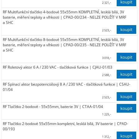
,-
2 321
RF Multifunkční tlačítko 4-bodové 55x55mm KOMPLETNÍ, lesklá bílá, 3V
1 918,00
baterie, měření teploty a vlhkosti | CPAD-00/234 - NELZE POUŽÍT V MRF
a SHC
,-
2 523
RF Multifunkční tlačítko 8-bodové 55x55mm KOMPLETNÍ, lesklá bílá, 3V
2 085,00
baterie, měření teploty a vlhkosti | CPAD-00/235 - NELZE POUŽÍT V MRF
a SHC
,-
3 018
RF Roletový aktor 6 A / 230 VAC - tlačítková funkce | CJAU-01/03
2 494,00
,-
2 588
RF Spínací aktor bezpotenciálový 8 A / 230 VAC - tlačítková funkce | CSAU-
2 139,00
01/04
,-
2 523
RF Tlačítko 2-bodové - 55x55mm, baterie 3V | CTAA-01/04
2 085,00
,-
1 229
RF Tlačítko 2-bodové 55x55mm kompletní, lesklá bílá, 3V baterie | CPAD-
1 016,00
00/193
,-
1 312