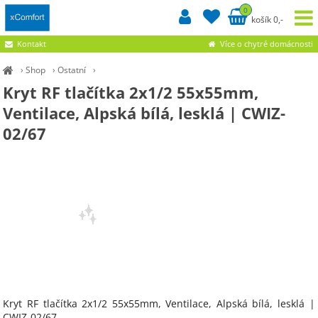
0
košík 0,-
Kontakt
Více o chytré domácnosti
›
Shop
›
Ostatní
›
Kryt RF tlačítka 2x1/2 55x55mm,
Ventilace, Alpská bílá, lesklá | CWIZ-
02/67
Kryt RF tlačítka 2x1/2 55x55mm, Ventilace, Alpská bílá, lesklá |
CWIZ-02/67