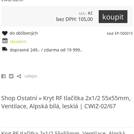
,- Kč
127
bez DPH: 105,00
do oblíbených
kód: EP-500015
skladem
dopravné 249,- / zdarma od 19 999,-
sdílejte
Shop Ostatní » Kryt RF tlačítka 2x1/2 55x55mm,
Ventilace, Alpská bílá, lesklá | CWIZ-02/67
Kryt RF tlačítka 2x1/2 55x55mm, Ventilace, Alpská