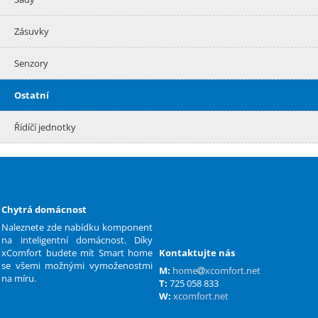
Zásuvky
Senzory
Ostatní
Řídíčí jednotky
Chytrá domácnost
Naleznete zde nabídku komponent
na inteligentní domácnost. Díky
xComfort budete mít Smart home
Kontaktujte nás
se všemi možnými vymoženostmi
M:
home
xcomfort.net
na míru.
T:
725 058 833
W:
xcomfort.net