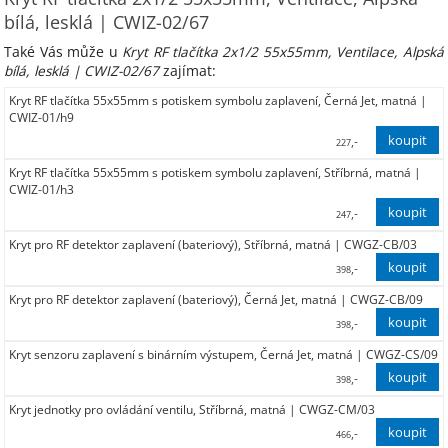
bílá, lesklá | CWIZ-02/67
Také Vás může u
Kryt RF tlačítka 2x1/2 55x55mm, Ventilace, Alpská
bílá, lesklá | CWIZ-02/67
zajímat:
Kryt RF tlačítka 55x55mm s potiskem symbolu zaplavení, Černá Jet, matná |
CWIZ-01/h9
,-
227
Kryt RF tlačítka 55x55mm s potiskem symbolu zaplavení, Stříbrná, matná |
188,00
CWIZ-01/h3
,-
247
Kryt pro RF detektor zaplavení (bateriový), Stříbrná, matná | CWGZ-CB/03
204,00
,-
398
Kryt pro RF detektor zaplavení (bateriový), Černá Jet, matná | CWGZ-CB/09
329,00
,-
398
Kryt senzoru zaplavení s binárním výstupem, Černá Jet, matná | CWGZ-CS/09
329,00
,-
398
Kryt jednotky pro ovládání ventilu, Stříbrná, matná | CWGZ-CM/03
329,00
,-
466