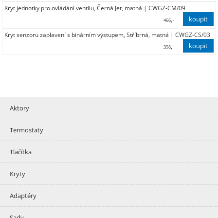
Kryt jednotky pro ovládání ventilu, Černá Jet, matná | CWGZ-CM/09
385,00
,-
466
Kryt senzoru zaplavení s binárním výstupem, Stříbrná, matná | CWGZ-CS/03
385,00
,-
398
329,00
Aktory
Termostaty
Tlačítka
Kryty
Adaptéry
Sady