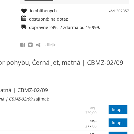
do oblíbených
kód: 302357
dostupné: na dotaz
dopravné 249,- / zdarma od 19 999,-
sdílejte
tor pohybu, Černá Jet, matná | CBMZ-02/09
 matná | CBMZ-02/09
tná | CBMZ-02/09
zajímat:
,-
289
239,00
,-
335
277,00