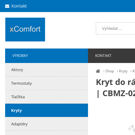
Kontakt
VÝROBKY
KONTAKT
Aktory
›
Shop
›
Kryty
›
K
Kryt do r
Termostaty
| CBMZ-0
Tlačítka
Kryty
Adaptéry