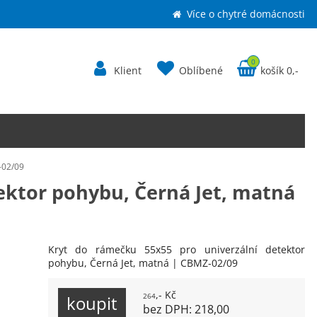
Více o chytré domácnosti
0
Klient
Oblíbené
košík 0,-
-02/09
ektor pohybu, Černá Jet, matná
Kryt do rámečku 55x55 pro univerzální detektor
pohybu, Černá Jet, matná | CBMZ-02/09
,- Kč
264
bez DPH: 218,00