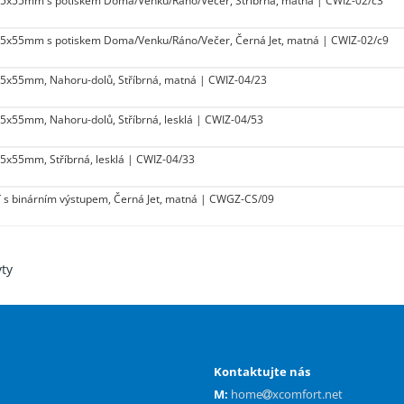
2 55x55mm s potiskem Doma/Venku/Ráno/Večer, Stříbrná, matná | CWIZ-02/c3
2 55x55mm s potiskem Doma/Venku/Ráno/Večer, Černá Jet, matná | CWIZ-02/c9
4 55x55mm, Nahoru-dolů, Stříbrná, matná | CWIZ-04/23
 55x55mm, Nahoru-dolů, Stříbrná, lesklá | CWIZ-04/53
 55x55mm, Stříbrná, lesklá | CWIZ-04/33
í s binárním výstupem, Černá Jet, matná | CWGZ-CS/09
yty
Kontaktujte nás
M:
home
xcomfort.net