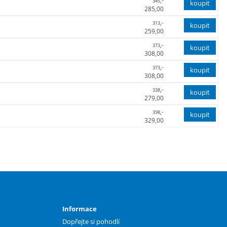
,-
345
285,00
,-
313
259,00
,-
373
308,00
,-
373
308,00
,-
338
279,00
,-
398
329,00
Informace
Dopřejte si pohodlí