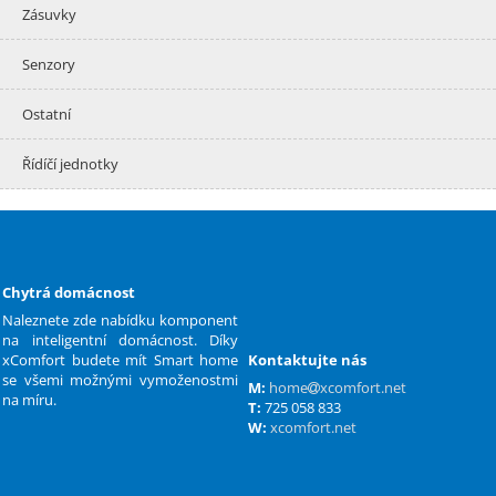
Zásuvky
Senzory
Ostatní
Řídíčí jednotky
Chytrá domácnost
Naleznete zde nabídku komponent
na inteligentní domácnost. Díky
xComfort budete mít Smart home
Kontaktujte nás
se všemi možnými vymoženostmi
M:
home
xcomfort.net
na míru.
T:
725 058 833
W:
xcomfort.net