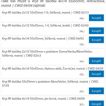
Také Vás může u
Kryt RF tlačítka 4x1/4 55x55mm, Antracitová,
matná | CWIZ-04/04
zajímat:
Kryt RF tlačítka 2x1/2 55x55mm 1-0, Stříbrná, matná | CWIZ-02/13
,-
246
Kryt RF tlačítka 2x1/2 55x55mm, 1-0, Stříbrná, lesklá | CWIZ-02/43
203,00
,-
246
Kryt RF tlačítka 4x1/4 55x55mm, Stříbrná, matná | CWIZ-04/03
203,00
,-
338
Kryt RF tlačítka 2x1/2 55x55mm s potiskem Doma/Venku/Ráno/Večer,
279,00
Stříbrná, matná | CWIZ-02/c3
,-
345
Kryt RF tlačítka 4x1/4 55x55mm, Nahoru-dolů, Černá Jet, matná | CWIZ-04/29
285,00
,-
335
Kryt RF tlačítka 55x55mm s potiskem Ráno/Večer, Stříbrná, matná | CWIZ-
277,00
01/f3
,-
247
Kryt RF tlačítka 4x1/4 55x55mm, Jet černá, matná | CWIZ-04/09
204,00
,-
307