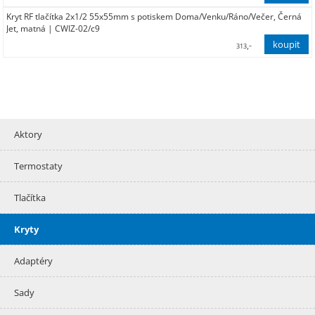
Kryt RF tlačítka 2x1/2 55x55mm s potiskem Doma/Venku/Ráno/Večer, Černá
254,00
Jet, matná | CWIZ-02/c9
,-
313
259,00
Aktory
Termostaty
Tlačítka
Kryty
Adaptéry
Sady