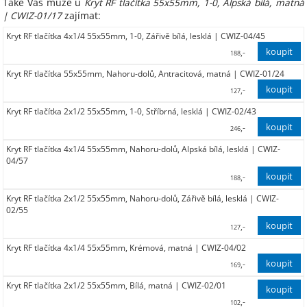
Také Vás může u
Kryt RF tlačítka 55x55mm, 1-0, Alpská bílá, matná
| CWIZ-01/17
zajímat:
Kryt RF tlačítka 4x1/4 55x55mm, 1-0, Zářivě bílá, lesklá | CWIZ-04/45
,-
188
Kryt RF tlačítka 55x55mm, Nahoru-dolů, Antracitová, matná | CWIZ-01/24
155,00
,-
127
Kryt RF tlačítka 2x1/2 55x55mm, 1-0, Stříbrná, lesklá | CWIZ-02/43
105,00
,-
246
Kryt RF tlačítka 4x1/4 55x55mm, Nahoru-dolů, Alpská bílá, lesklá | CWIZ-
203,00
04/57
,-
188
Kryt RF tlačítka 2x1/2 55x55mm, Nahoru-dolů, Zářivě bílá, lesklá | CWIZ-
155,00
02/55
,-
127
Kryt RF tlačítka 4x1/4 55x55mm, Krémová, matná | CWIZ-04/02
105,00
,-
169
Kryt RF tlačítka 2x1/2 55x55mm, Bílá, matná | CWIZ-02/01
140,00
,-
102