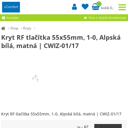
0
košík 0,-
Kontakt
Více o chytré domácnosti
›
Shop
›
Kryty
›
Kryt RF tlačítka 55x55mm, 1-0, Alpská
bílá, matná | CWIZ-01/17
Kryt RF tlačítka 55x55mm, 1-0, Alpská bílá, matná | CWIZ-01/17
,- Kč
94