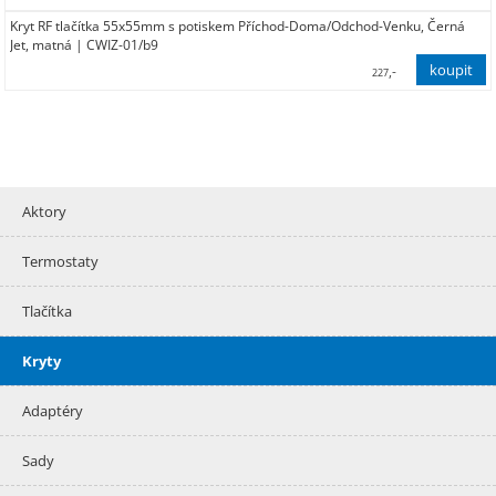
Kryt RF tlačítka 55x55mm s potiskem Příchod-Doma/Odchod-Venku, Černá
84,00
Jet, matná | CWIZ-01/b9
,-
227
188,00
Aktory
Termostaty
Tlačítka
Kryty
Adaptéry
Sady