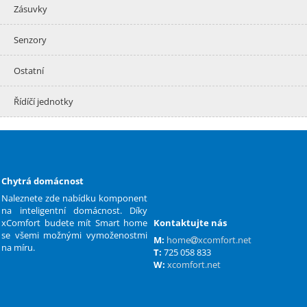
Zásuvky
Senzory
Ostatní
Řídíčí jednotky
Chytrá domácnost
Naleznete zde nabídku komponent
na inteligentní domácnost. Díky
xComfort budete mít Smart home
Kontaktujte nás
se všemi možnými vymoženostmi
M:
home
xcomfort.net
na míru.
T:
725 058 833
W:
xcomfort.net