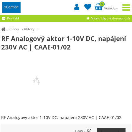
0
košík 0,-
Kontakt
Více o chytré domácnosti
›
Shop
›
Aktory
›
RF Analogový aktor 1-10V DC, napájení
230V AC | CAAE-01/02
RF Analogový aktor 1-10V DC, napájení 230V AC | CAAE-01/02
,- Kč
2 669