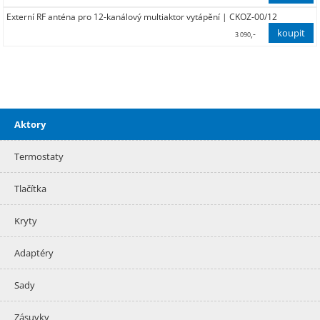
Externí RF anténa pro 12-kanálový multiaktor vytápění | CKOZ-00/12
2 634,97
,-
3 090
2 554,00
Aktory
Termostaty
Tlačítka
Kryty
Adaptéry
Sady
Zásuvky