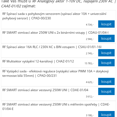
Také Vás může u
RF Analogový aktor 1-10V DC, napájení 230V AC |
CAAE-01/02
zajímat:
RF Spínací sada s pohybovým senzorem (spínací aktor 10A + univerzální
pohybový senzor) | CPAD-00/230
,-
4 734
RF SMART stmívací aktor 250W UNI s 2x binárními vstupy | CDAU-01/04-I
3 912,00
,-
2 944
RF Spínací aktor 16A RLC / 230V AC s BIN vstupem | CSAU-01/01-16I
2 433,00
,-
2 749
RF Multiaktor vytápění 12-kanálový | CHAZ-01/12
2 272,00
,-
15 783
RF Vytápěcí sada - efektová regulace (vytápěcí aktor PWM 10A + dotykový
13 044,00
termostat bílá 55mm) | CPAD-00/231
,-
4 629
RF SMART stmívací aktor vestavný 250W UNI | CDAE-01/04
3 826,00
,-
3 612
RF SMART stmívací aktor vestavný 250W UNI s měřením spotřeby | CDAE-
2 985,00
01/04-E
,-
3 188