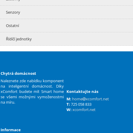
Senzory
Ostatní
Řídíčí jednotky
Chytrá domácnost
Naleznete zde nabídku komponent
na inteligentní domácnost. Díky
xComfort budete mít Smart home
Kontaktujte nás
se všemi možnými vymoženostmi
M:
home
xcomfort.net
na míru.
T:
725 058 833
W:
xcomfort.net
Informace