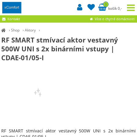
0
košík 0,-
Kontakt
Více o chytré domácnosti
›
Shop
›
Aktory
›
RF SMART stmívací aktor vestavný
500W UNI s 2x binárními vstupy |
CDAE-01/05-I
RF SMART stmívací aktor vestavný 500W UNI s 2x binárními
vstupy | CDAE-01/05-I