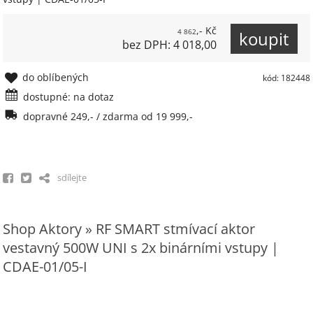
,- Kč
4 862
bez DPH: 4 018,00
do oblíbených
kód: 182448
dostupné: na dotaz
dopravné 249,- / zdarma od 19 999,-
sdílejte
Shop Aktory » RF SMART stmívací aktor
vestavný 500W UNI s 2x binárními vstupy |
CDAE-01/05-I