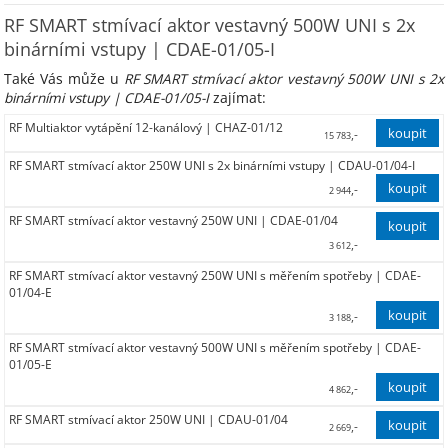
RF SMART stmívací aktor vestavný 500W UNI s 2x
binárními vstupy | CDAE-01/05-I
Také Vás může u
RF SMART stmívací aktor vestavný 500W UNI s 2x
binárními vstupy | CDAE-01/05-I
zajímat:
RF Multiaktor vytápění 12-kanálový | CHAZ-01/12
,-
15 783
RF SMART stmívací aktor 250W UNI s 2x binárními vstupy | CDAU-01/04-I
13 044,00
,-
2 944
RF SMART stmívací aktor vestavný 250W UNI | CDAE-01/04
2 433,00
,-
3 612
RF SMART stmívací aktor vestavný 250W UNI s měřením spotřeby | CDAE-
2 985,00
01/04-E
,-
3 188
RF SMART stmívací aktor vestavný 500W UNI s měřením spotřeby | CDAE-
2 634,97
01/05-E
,-
4 862
RF SMART stmívací aktor 250W UNI | CDAU-01/04
4 018,00
,-
2 669