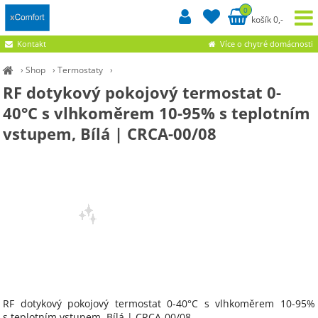
0
košík 0,-
Kontakt
Více o chytré domácnosti
›
Shop
›
Termostaty
›
RF dotykový pokojový termostat 0-
40°C s vlhkoměrem 10-95% s teplotním
vstupem, Bílá | CRCA-00/08
RF dotykový pokojový termostat 0-40°C s vlhkoměrem 10-95%
s teplotním vstupem, Bílá | CRCA-00/08