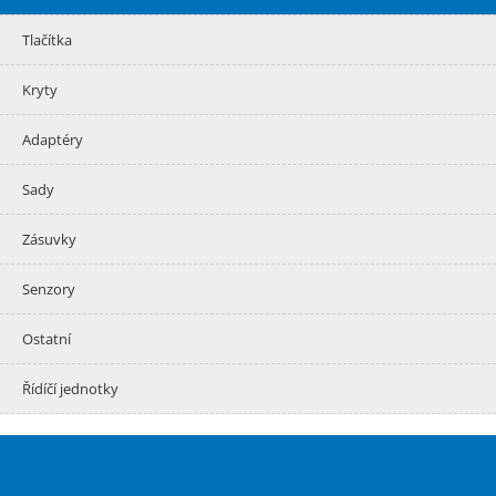
Tlačítka
Kryty
Adaptéry
Sady
Zásuvky
Senzory
Ostatní
Řídíčí jednotky